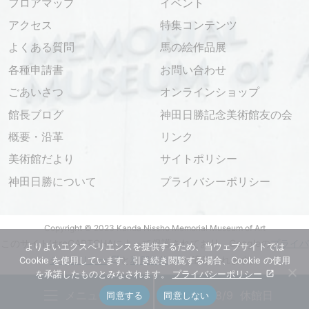
フロアマップ
イベント
アクセス
特集コンテンツ
よくある質問
馬の絵作品展
各種申請書
お問い合わせ
ごあいさつ
オンラインショップ
館長ブログ
神田日勝記念美術館友の会
概要・沿革
リンク
美術館だより
サイトポリシー
神田日勝について
プライバシーポリシー
Copyright © 2023 Kanda Nissho Memorial Museum of Art
このサイトはreCAPTCHAによって保護されており、Googleの
プライバ
よりよいエクスペリエンスを提供するため、当ウェブサイトでは
シーポリシー
と
利用規約
が適用されます。
Cookie を使用しています。引き続き閲覧する場合、Cookie の使用
を承諾したものとみなされます。
プライバシーポリシー
メニュー
8
/
9
休館日
同意する
同意しない