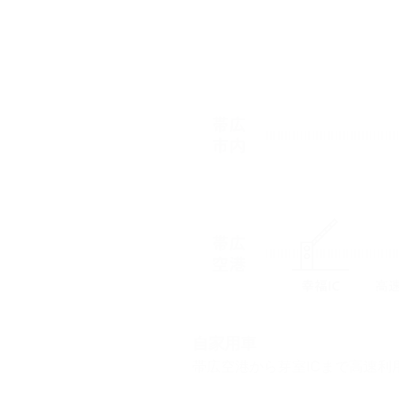
自家用車
帯広空港から芽室ICまで高速利