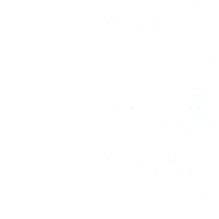
電車&バス（新得）
JR札幌駅から帯広行特急「とか
（約2時間）、新得駅から北海
場前」下車（約30分）、バス停
電車&バス（帯広）
JR札幌駅から帯広行特急「とか
（約2時間30分）、帯広駅から
乗車、「神田日勝記念美術館前」