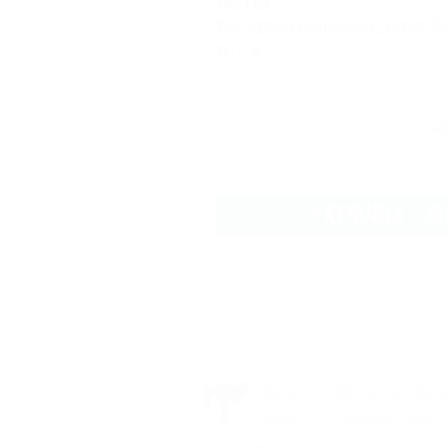
飛行機
新千歳空港利用の場合はJR南千
駅下車
※
＊駐車場は「道