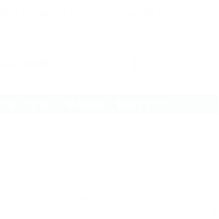
歳駅で帯広釧路行特急に乗り換えてJR新得駅もしくはJR帯広
拓殖バス路線図ページはこちら
の駅しかおい」駐車場をご利用ください
来館に関するご案内
コ
お知らせ
展