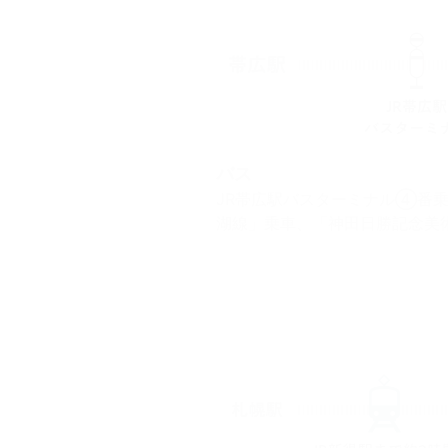
バス
JR帯広駅バスターミナル④番乗
湖線」乗車、「神田日勝記念美