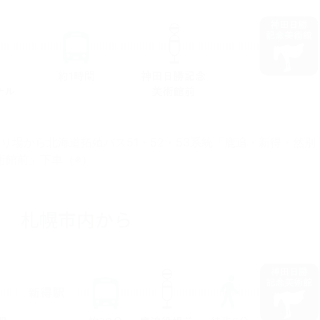
り場から北海道拓殖バス51・52・53系統「鹿追・新得・然別
術館前」下車（※）
札幌市内から