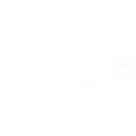
ち」もしくは釧路行特急「おおぞら」に乗車、JR新得駅で下車
道拓殖バス53系統「鹿追・新得・然別湖線」に乗車、「鹿追役
から徒歩5分（※）
ち」もしくは釧路行特急「おおぞら」に乗車、JR帯広駅で下車
北海道拓殖バス51・52・53系統「鹿追・新得・然別湖線」に
下車（約1時間）（※）