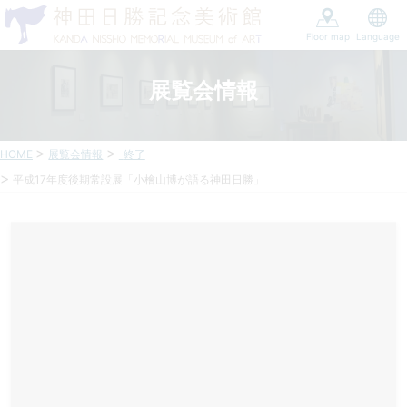
Floor map
Language
展覧会情報
HOME
展覧会情報
終了
平成17年度後期常設展「小檜山博が語る神田日勝」