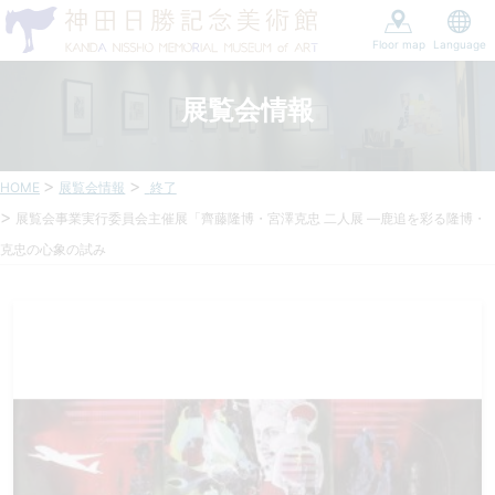
Floor map
Language
展覧会情報
HOME
展覧会情報
終了
展覧会事業実行委員会主催展「齊藤隆博・宮澤克忠 二人展 ―鹿追を彩る隆博・
克忠の心象の試み